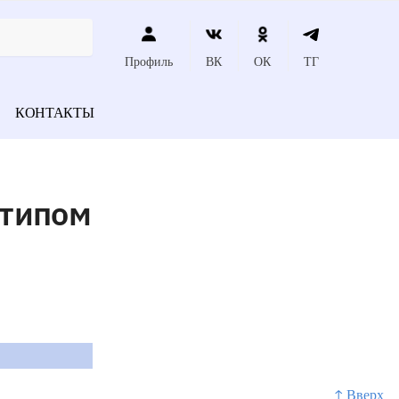
Профиль
ВК
ОК
ТГ
КОНТАКТЫ
отипом
↑ Вверх