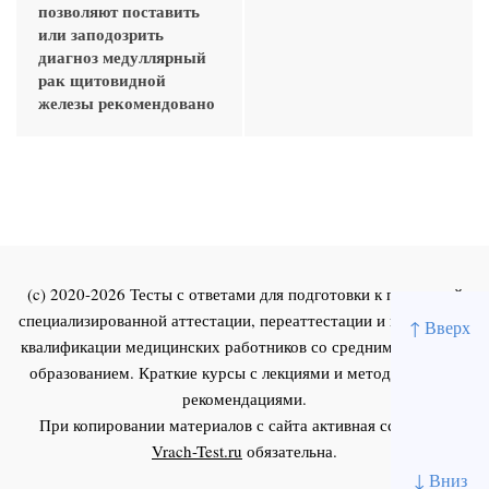
позволяют поставить
или заподозрить
диагноз медуллярный
рак щитовидной
железы рекомендовано
(c) 2020-2026 Тесты с ответами для подготовки к первичной
специализированной аттестации, переаттестации и повышения
↑ Вверх
квалификации медицинских работников со средним и высшим
образованием. Краткие курсы с лекциями и методическими
рекомендациями.
При копировании материалов с сайта активная ссылка на
Vrach-Test.ru
обязательна.
↓ Вниз