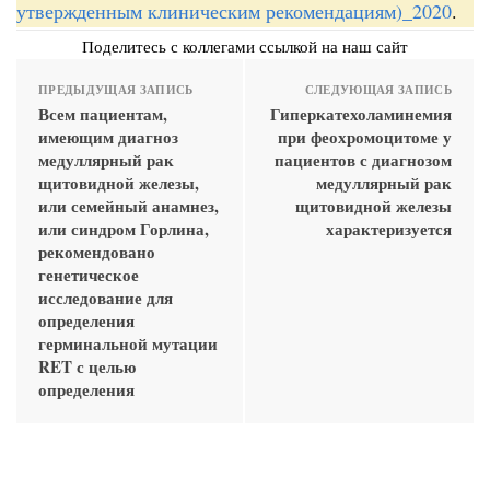
утвержденным клиническим рекомендациям)_2020
.
Поделитесь с коллегами ссылкой на наш сайт
ПРЕДЫДУЩАЯ ЗАПИСЬ
СЛЕДУЮЩАЯ ЗАПИСЬ
Всем пациентам,
Гиперкатехоламинемия
имеющим диагноз
при феохромоцитоме у
медуллярный рак
пациентов с диагнозом
щитовидной железы,
медуллярный рак
или семейный анамнез,
щитовидной железы
или синдром Горлина,
характеризуется
рекомендовано
генетическое
исследование для
определения
герминальной мутации
RET с целью
определения