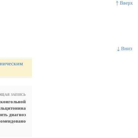
↑ Вверх
↓ Вниз
иническим
ЩАЯ ЗАПИСЬ
нкоигольной
альцитонина
рить диагноз
комендовано