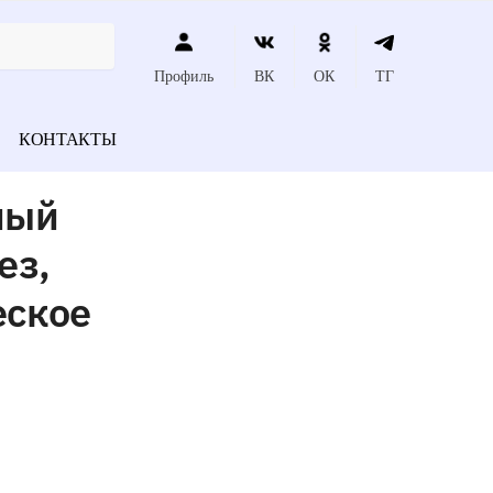
Профиль
ВК
ОК
ТГ
КОНТАКТЫ
ный
ез,
еское