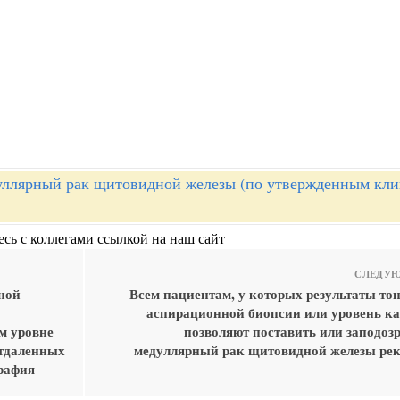
ллярный рак щитовидной железы (по утвержденным кл
сь с коллегами ссылкой на наш сайт
СЛЕДУЮ
ной
Всем пациентам, у которых результаты то
аспирационной биопсии или уровень к
м уровне
позволяют поставить или заподоз
отдаленных
медуллярный рак щитовидной железы ре
рафия