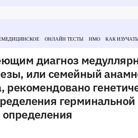
ЕМЕДИЦИНСКОЕ
ОНЛАЙН ТЕСТЫ
НМО
КАК ИЗУЧАТЬ
еющим диагноз медулляр
езы, или семейный анамн
, рекомендовано генетич
пределения герминальной
ю определения