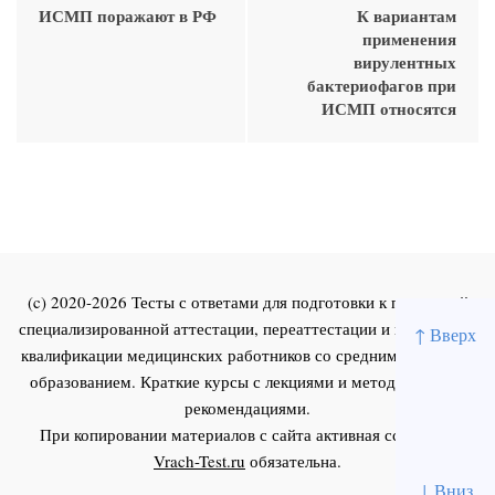
ИСМП поражают в РФ
К вариантам
применения
вирулентных
бактериофагов при
ИСМП относятся
(c) 2020-2026 Тесты с ответами для подготовки к первичной
специализированной аттестации, переаттестации и повышения
↑ Вверх
квалификации медицинских работников со средним и высшим
образованием. Краткие курсы с лекциями и методическими
рекомендациями.
При копировании материалов с сайта активная ссылка на
Vrach-Test.ru
обязательна.
↓ Вниз