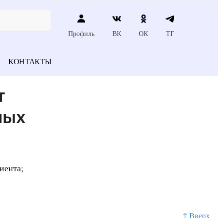
Профиль
ВК
ОК
ТГ
КОНТАКТЫ
т
ных
иента;
↑ Вверх