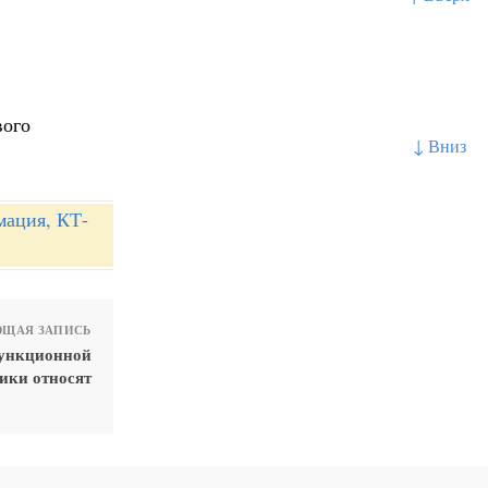
вого
↓ Вниз
мация, КТ-
ЩАЯ ЗАПИСЬ
пункционной
ики относят