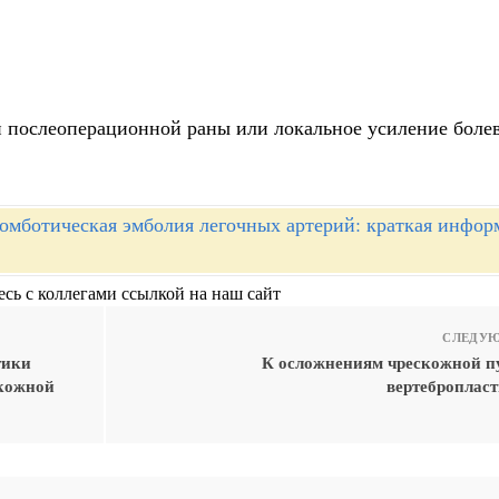
и послеоперационной раны или локальное усиление боле
омботическая эмболия легочных артерий: краткая инфор
сь с коллегами ссылкой на наш сайт
СЛЕДУЮ
тики
К осложнениям чрескожной 
скожной
вертебропласт