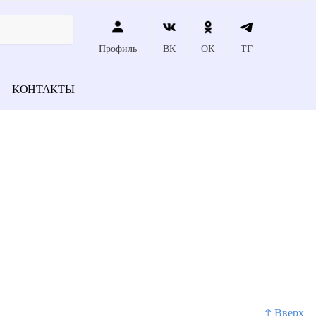
Профиль
ВК
ОК
ТГ
КОНТАКТЫ
↑ Вверх