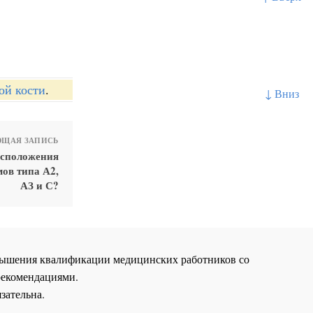
ой кости
.
↓ Вниз
ЩАЯ ЗАПИСЬ
асположения
мов типа А2,
АЗ и С?
повышения квалификации медицинских работников со
рекомендациями.
зательна.