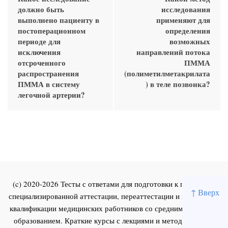
должно быть
исследования
выполнено пациенту в
применяют для
постоперационном
определения
периоде для
возможных
исключения
направлений потока
отсроченного
ПММА
распространения
(полиметилметакрилата
ПММА в систему
) в теле позвонка?
легочной артерии?
(c) 2020-2026 Тесты с ответами для подготовки к первичной
↑ Вверх
специализированной аттестации, переаттестации и повышения
квалификации медицинских работников со средним и высшим
образованием. Краткие курсы с лекциями и методическими