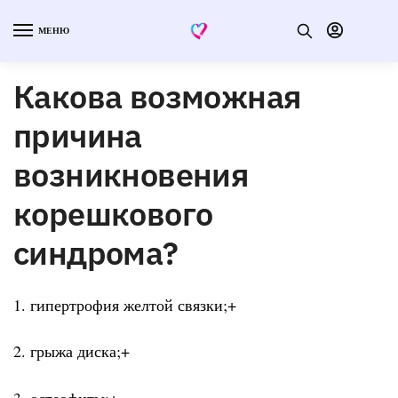
МЕНЮ
Какова возможная
причина
возникновения
корешкового
синдрома?
1. гипертрофия желтой связки;+
2. грыжа диска;+
3. остеофиты;+