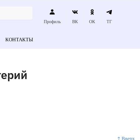
Профиль
ВК
ОК
ТГ
КОНТАКТЫ
терий
↑ Вверх