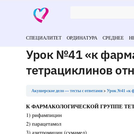
СПЕЦИАЛИТЕТ
ОРДИНАТУРА
СРЕДНЕЕ
Н
Урок №41 «к фарм
тетрациклинов от
Акушерское дело — тесты с ответами
Урок №41 «к 
К ФАРМАКОЛОГИЧЕСКОЙ ГРУППЕ ТЕ
1) рифампицин
2) парацетамол
3) азитромицин (сумамед)