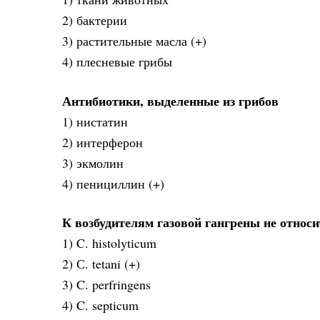
2) бактерии
3) растительные масла (+)
4) плесневые грибы
Антибиотики, выделенные из грибов
1) нистатин
2) интерферон
3) экмолин
4) пенициллин (+)
К возбудителям газовой гангрены не относи
1) C. histolyticum
2) С. tetani (+)
3) C. perfringens
4) C. septicum