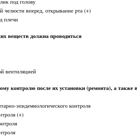
алик под голову
й челюсти вперед, открывание рта (+)
од плечи
ких веществ должна проводиться
ой вентиляцией
му контролю после их установки (ремонта), а также в
анитарно-эпидемиологического контроля
нтроля (+)
онтроля
онтроля