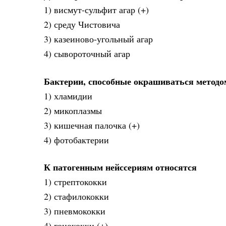
1) висмут-сульфит агар (+)
2) среду Чистовича
3) казеиново-угольный агар
4) сывороточный агар
Бактерии, способные окрашиваться методо
1) хламидии
2) микоплазмы
3) кишечная палочка (+)
4) фотобактерии
К патогенным нейссериям относятся
1) стрептококки
2) стафилококки
3) пневмококки
4) гонококки (+)