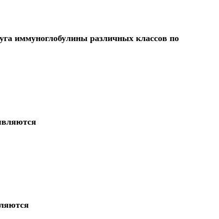
руга иммуноглобулины различных классов по
являются
вляются