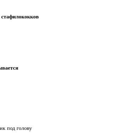
 стафилококков
ывается
ик под голову