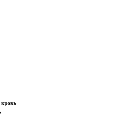
 кровь
о