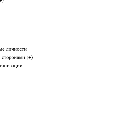
ные личности
е сторонами (+)
рганизации