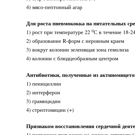
4) мясо-пептонный агар
Для роста пневмококка на питательных сре
0
1) рост при температуре 22
С в течение 18-24
2) образование R-форм с неровным краем
3) вокруг колонии зеленящая зона гемолиза
4) колонии с блюдцеобразным центром
Антибиотики, полученные из актиномицето
1) пенициллин
2) интерферон
3) грамицидин
4) стрептомицин (+)
Признаком восстановления сердечной деят
1) появление пульсации на сонных артериях (