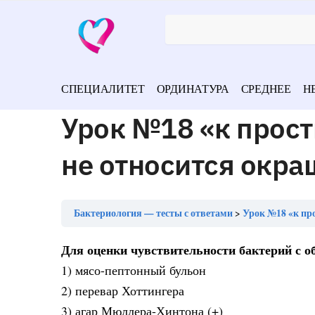
СПЕЦИАЛИТЕТ
ОРДИНАТУРА
СРЕДНЕЕ
Н
Урок №18 «к прос
не относится окр
Бактериология — тесты с ответами
Урок №18 «к пр
Для оценки чувствительности бактерий с
1) мясо-пептонный бульон
2) перевар Хоттингера
3) агар Мюллера-Хинтона (+)