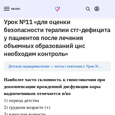
МЕНЮ
Урок №11 «для оценки
безопасности терапии стг-дефицита
у пациентов после лечения
объемных образований цнс
необходим контроль»
Детская эндокринология — тесты с ответами
Урок №11 «для оценки безопасности терапии стг-дефицита у пациентов после лечения объемных образований цнс необходим контроль»
Наиболее часто склонность к гипогликемии при
декомпенсации врожденной дисфункции коры
надпочечников отмечается в/во
1) период детства
2) грудном возрасте (+)
3) взрослом возрасте