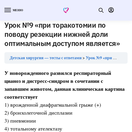
МЕНЮ
Урок №9 «при торакотомии по
поводу резекции нижней доли
оптимальным доступом является»
Детская хирургия — тесты с ответами
Урок №9 «при торакотомии по поводу резекции нижней доли оптимальным доступом является»
У новорожденного развился респираторный
цианоз и дистресс-синдром в сочетании с
запавшим животом, данная клиническая картина
соответствует
1) врожденной диафрагмальной грыже (+)
2) бронхолегочной дисплазии
3) пневмонии
4) тотальному ателектазу