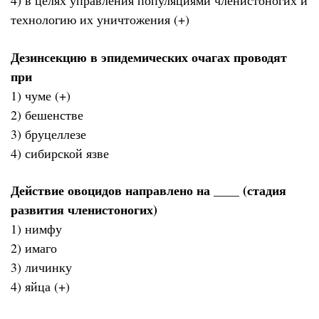
4) в целях управления популяциями членистоногих и
технологию их уничтожения (+)
Дезинсекцию в эпидемических очагах проводят
при
1) чуме (+)
2) бешенстве
3) бруцеллезе
4) сибирской язве
Действие овоцидов направлено на ____ (стадия
развития членистоногих)
1) нимфу
2) имаго
3) личинку
4) яйца (+)