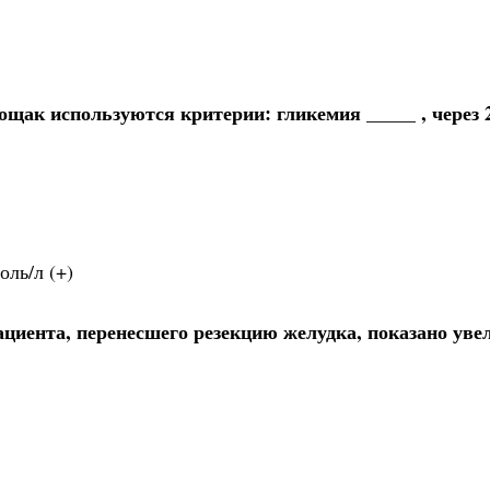
щак используются критерии: гликемия _____ , через 2
оль/л (+)
циента, перенесшего резекцию желудка, показано уве