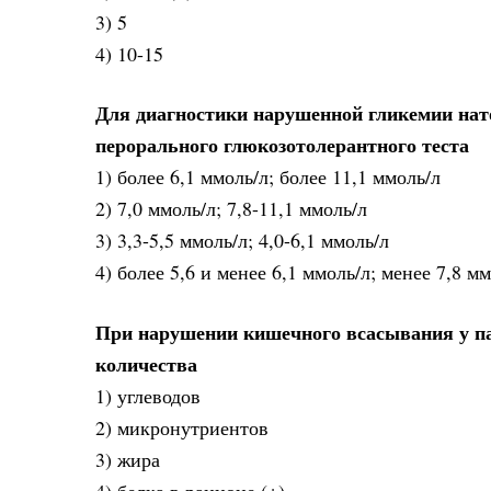
3) 5
4) 10-15
Для диагностики нарушенной гликемии нато
перорального глюкозотолерантного теста
1) более 6,1 ммоль/л; более 11,1 ммоль/л
2) 7,0 ммоль/л; 7,8-11,1 ммоль/л
3) 3,3-5,5 ммоль/л; 4,0-6,1 ммоль/л
4) более 5,6 и менее 6,1 ммоль/л; менее 7,8 мм
При нарушении кишечного всасывания у па
количества
1) углеводов
2) микронутриентов
3) жира
4) белка в рационе (+)