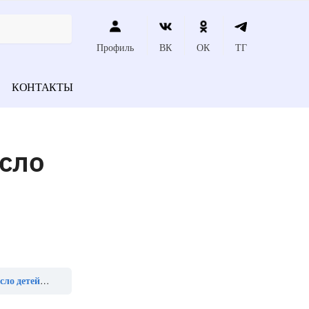
Профиль
ВК
ОК
ТГ
КОНТАКТЫ
исло
лет достигнет»