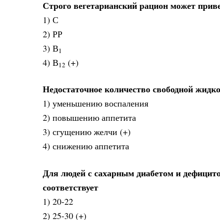
Строго вегетарианский рацион может прив
1) С
2) РР
3) В
1
4) В
(+)
12
Недостаточное количество свободной жидко
1) уменьшению воспаления
2) повышению аппетита
3) сгущению желчи (+)
4) снижению аппетита
Для людей с сахарным диабетом и дефицито
соответствует
1) 20-22
2) 25-30 (+)