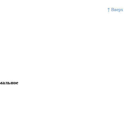
↑ Вверх
имальное