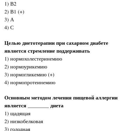
1) В2
2) В1 (+)
3) А
4) С
Целью диетотерапии при сахарном диабете
является стремление поддерживать
1) нормохолестеринемию
2) нормоурикемию
3) нормогликемию (+)
4) нормопротеинемию
Основным методом лечения пищевой аллергии
является ________ диета
1) щадящая
2) низкобелковая
3) голодная