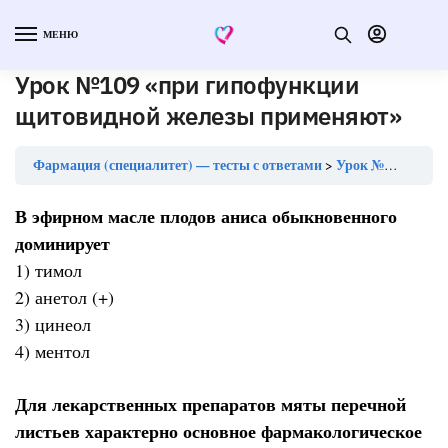
МЕНЮ
Урок №109 «при гипофункции
щитовидной железы применяют»
Фармация (специалитет) — тесты с ответами
Урок №109 «при гипофункции щитовидной железы применяют»
В эфирном масле плодов аниса обыкновенного
доминирует
1) тимол
2) анетол (+)
3) цинеол
4) ментол
Для лекарственных препаратов мяты перечной
листьев характерно основное фармакологическое