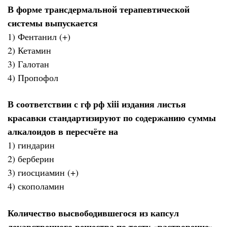
В форме трансдермальной терапевтической
системы выпускается
1) Фентанил (+)
2) Кетамин
3) Галотан
4) Пропофол
В соответствии с гф рф xiii издания листья
красавки стандартизируют по содержанию суммы
алкалоидов в пересчёте на
1) гиндарин
2) берберин
3) гиосциамин (+)
4) скополамин
Количество высвободившегося из капсул
лекарственного вещества по тесту «растворение»