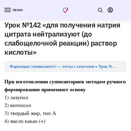
МЕНЮ
Урок №142 «для получения натрия
цитрата нейтрализуют (до
слабощелочной реакции) раствор
кислоты»
Фармация (специалитет) — тесты с ответами
Урок №142 «для получения натрия цитрата нейтрализуют (до слабощелочной реакции) раствор кислоты»
При изготовлении суппозиториев методом ручного
формирования применяют основу
1) лазупол
2) витепсол
3) твердый жир, тип А
4) масло какао (+)