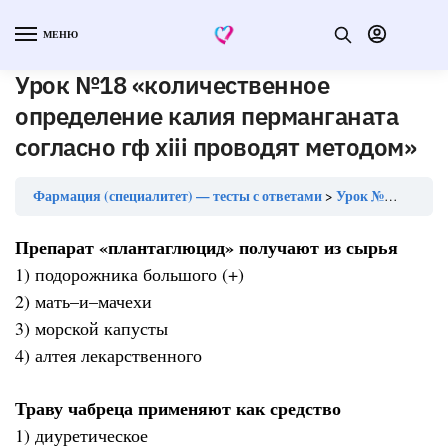
МЕНЮ
Урок №18 «количественное
определение калия перманганата
согласно гф xiii проводят методом»
Фармация (специалитет) — тесты с ответами
Урок №18 «количественное определение калия перманганата согласно гф xiii проводят методом»
Препарат «плантаглюцид» получают из сырья
1) подорожника большого (+)
2) мать–и–мачехи
3) морской капусты
4) алтея лекарственного
Траву чабреца применяют как средство
1) диуретическое