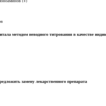
моноаминов (+)
ов
тала методом неводного титрования в качестве инди
редложить замену лекарственного препарата