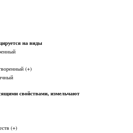
цируется на виды
оренный
творенный (+)
тичный
сящими свойствами, измельчают
ств (+)