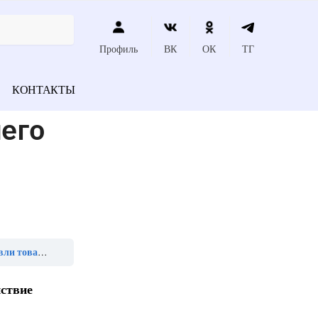
Профиль
ВК
ОК
ТГ
КОНТАКТЫ
его
т приёмка»
йствие