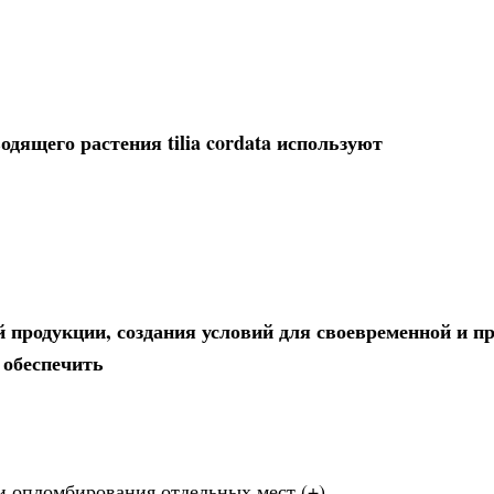
одящего растения tilia cordata используют
й продукции, создания условий для своевременной и п
 обеспечить
и опломбирования отдельных мест (+)