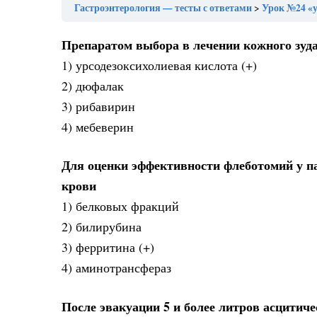
Гастроэнтерология — тесты с ответами
Урок №24 «утрата связи 
Препаратом выбора в лечении кожного зуд
1) урсодезоксихолиевая кислота (+)
2) дюфалак
3) рибавирин
4) мебеверин
Для оценки эффективности флеботомий у п
крови
1) белковых фракций
2) билирубина
3) ферритина (+)
4) аминотрансфераз
После эвакуации 5 и более литров асцитич