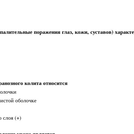
палительные поражения глаз, кожи, суставов) характ
анозного колита относится
болочки
зистой оболочке
 слоя (+)
олезни крона является