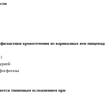
ости
офилактики кровотечения из варикозных вен пищевод
+)
нурией
 фосфатазы
ляется типичным осложнением при