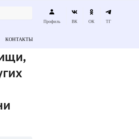
Профиль
ВК
ОК
ТГ
КОНТАКТЫ
пищи,
угих
ни