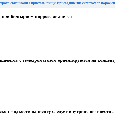
боли с приёмом пищи, присоединение симптомов поражения других соседних органов брюшной полости у пациентов с обострением язвенной бо
а при билиарном циррозе является
ациентов с гемохроматозом ориентируются на концен
еской жидкости пациенту следует внутривенно ввести 