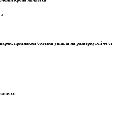
ки
иареи, признаком болезни уиппла на развёрнутой её с
вляется