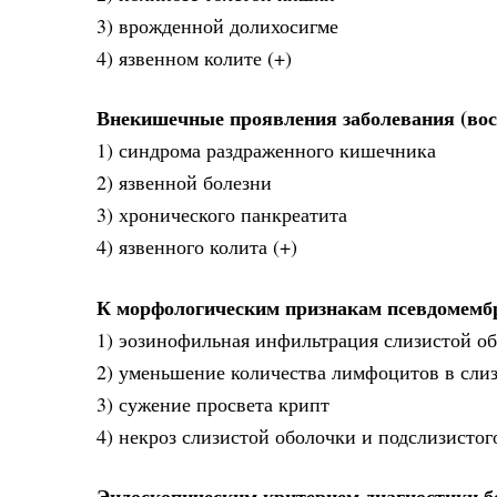
3) врожденной долихосигме
4) язвенном колите (+)
Внекишечные проявления заболевания (вос
1) синдрома раздраженного кишечника
2) язвенной болезни
3) хронического панкреатита
4) язвенного колита (+)
К морфологическим признакам псевдомембр
1) эозинофильная инфильтрация слизистой о
2) уменьшение количества лимфоцитов в сли
3) сужение просвета крипт
4) некроз слизистой оболочки и подслизистого
Эндоскопическим критерием диагностики б