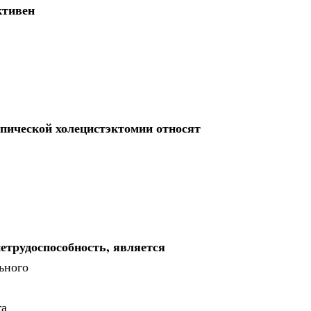
ктивен
пической холецистэктомии относят
трудоспособность, является
ьного
га