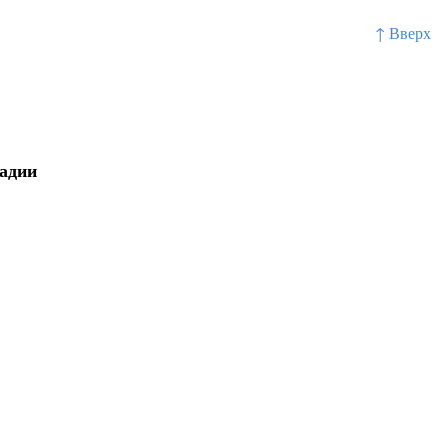
↑ Вверх
тадии