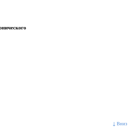
онического
↓ Вниз