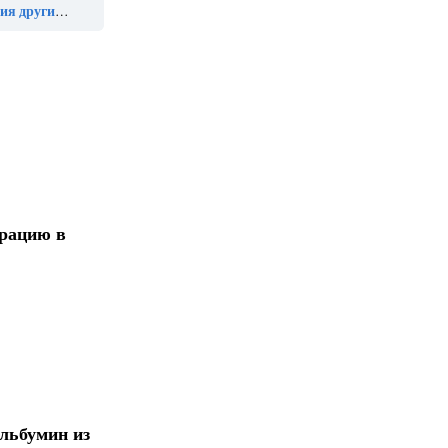
лезни бывает при»
трацию в
альбумин из