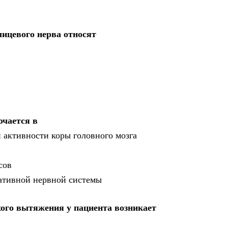
ицевого нерва относят
ючается в
 активности коры головного мозга
сов
тативной нервной системы
хого вытяжения у пациента возникает