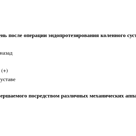
ень после операции эндопротезирования коленного сус
назад
 (+)
суставе
ершаемого посредством различных механических аппа