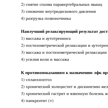
2) снятие спазма паравертебральных мышц
3) снижение внутридискового давления
4) разгрузка позвоночника
Наилучший релаксирующий результат дости
1) массажа и аутотренинга
2) постизометрической релаксации и аутотре
3) массажа и постизометрической релаксации 
4) усилия воли и массажа
К противопоказаниям к назначению лфк пр
1) спланхноптоз
2) хронический холецистит и дискинезию же
3) хронический гастрит и язвенную болезнь ж
4) панкреатит (+)