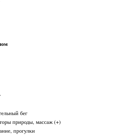
)
мом
т
тельный бег
торы природы, массаж (+)
ание, прогулки