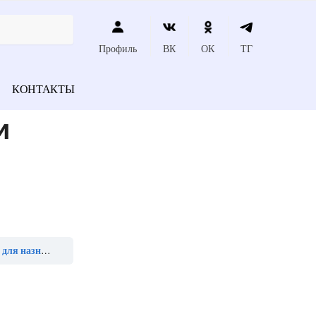
Профиль
ВК
ОК
ТГ
КОНТАКТЫ
м
м санатория»