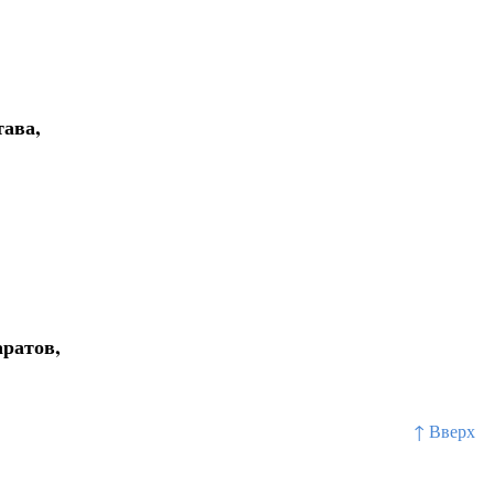
тава,
ратов,
↑ Вверх