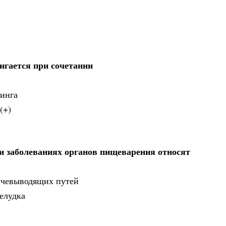
гается при сочетании
нинга
(+)
и заболеваниях органов пищеварения относят
лчевыводящих путей
елудка