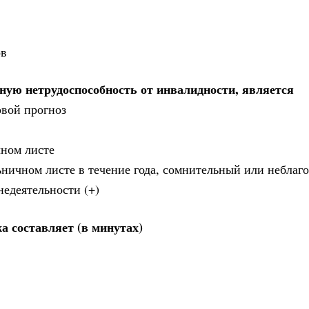
ов
ую нетрудоспособность от инвалидности, является
овой прогноз
чном листе
льничном листе в течение года, сомнительный или небла
недеятельности (+)
 составляет (в минутах)