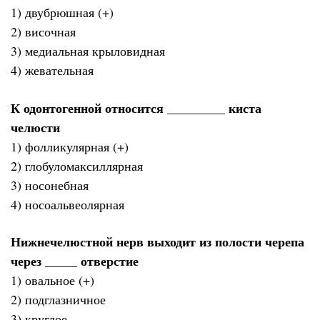
1) двубрюшная (+)
2) височная
3) медиальная крыловидная
4) жевательная
К одонтогенной относится _________ киста
челюсти
1) фолликулярная (+)
2) глобуломаксиллярная
3) носонебная
4) носоальвеолярная
Нижнечелюстной нерв выходит из полости черепа
через _____ отверстие
1) овальное (+)
2) подглазничное
3) круглое