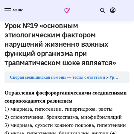
МЕНЮ
Урок №19 «основным
этиологическим фактором
нарушений жизненно важных
функций организма при
травматическом шоке является»
Скорая медицинская помощь — тесты с ответами
Урок №19 «основным этиологическим фактором нарушений жизненно важных функций организма при травматическом шоке является»
Отравления фосфорорганическими соединениями
сопровождаются развитием
1) мидриаза, гипотензии, гипергидроза, рвоты
2) слюнотечения, бронхоспазма, миофибрилляций
3) мидриаза, сухости кожного покрова, гипертензии
4) миоза, гипертензии, брадикардии, анурии (+)