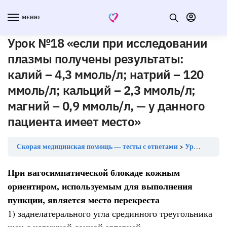
МЕНЮ
Урок №18 «если при исследовании
плазмы получены результаты:
калий – 4,3 ммоль/л; натрий – 120
ммоль/л; кальций – 2,3 ммоль/л;
магний – 0,9 ммоль/л, — у данного
пациента имеет место»
Скорая медицинская помощь — тесты с ответами
Урок №18 «если при исследовании плазмы получены результаты: калий – 4,3 ммоль/л; натрий – 120 ммоль/л; кальций – 2,3 ммоль/л; магний – 0,9 ммоль/л, — у данного пациента имеет место»
При вагосимпатической блокаде кожным
ориентиром, используемым для выполнения
пункции, является место перекреста
1) заднелатерального угла срединного треугольника