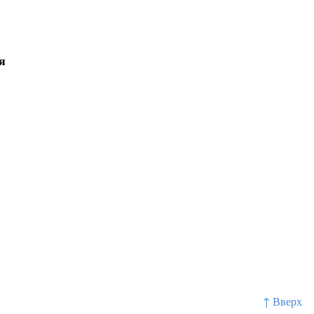
я
↑ Вверх