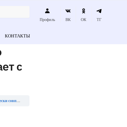
Профиль
ВК
ОК
ТГ
КОНТАКТЫ
о
ет с
ляет измерить»