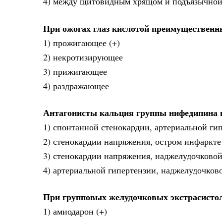
4) между щитовидным хрящом и подъязычной
При ожогах глаз кислотой преимущественн
1) прожигающее (+)
2) некротизирующее
3) прижигающее
4) раздражающее
Антагонисты кальция группы нифедипина 
1) спонтанной стенокардии, артериальной гип
2) стенокардии напряжения, остром инфаркте
3) стенокардии напряжения, наджелудочково
4) артериальной гипертензии, наджелудочков
При групповых желудочковых экстрасистол
1) амиодарон (+)