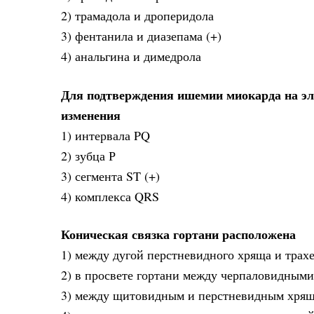
2) трамадола и дроперидола
3) фентанила и диазепама (+)
4) анальгина и димедрола
Для подтверждения ишемии миокарда на э
изменения
1) интервала PQ
2) зубца Р
3) сегмента ST (+)
4) комплекса QRS
Коническая связка гортани расположена
1) между дугой перстневидного хряща и трах
2) в просвете гортани между черпаловидным
3) между щитовидным и перстневидным хрящ