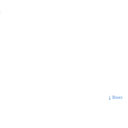
й
↓ Вниз