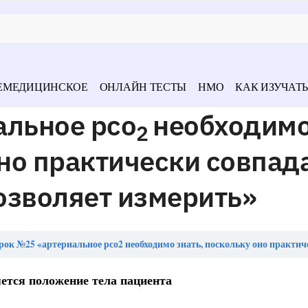
ЕМЕДИЦИНСКОЕ
ОНЛАЙН ТЕСТЫ
НМО
КАК ИЗУЧАТЬ
альное рсо
необходим
2
оно практически совпада
озволяет измерить»
ок №25 «артериальное рсо2 необходимо знать, поскольку оно практически совпадает с альвеолярным и позво
ется положение тела пациента