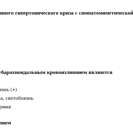
нного гипертонического криза с симпатомиметическо
субарахноидальным кровоизлиянием являются
язнь (+)
а, светобоязнь
ермия
ением