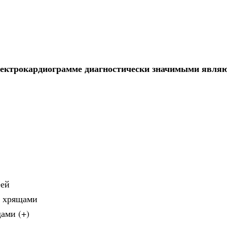
лектрокардиограмме диагностически значимыми явля
еей
и хрящами
ами (+)