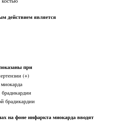
 костью
ым действием является
показаны при
ертензии (+)
 миокарда
й брадикардии
ой брадикардии
ах на фоне инфаркта миокарда вводят