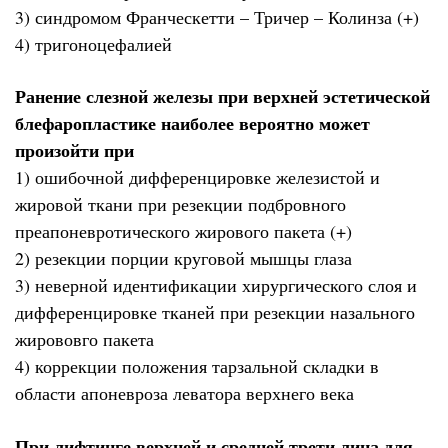
3) синдромом Франческетти – Тричер – Колинза (+)
4) тригоноцефалией
Ранение слезной железы при верхней эстетической
блефаропластике наиболее вероятно может
произойти при
1) ошибочной дифференцировке железистой и
жировой ткани при резекции подбровного
преапоневротического жирового пакета (+)
2) резекции порции круговой мышцы глаза
3) неверной идентификации хирургического слоя и
дифференцировке тканей при резекции назального
жирововго пакета
4) коррекции положения тарзальной складки в
области апоневроза леватора верхнего века
При лифтинге верхней и средней трети лица для