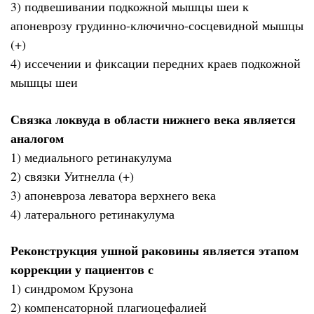
3) подвешивании подкожной мышцы шеи к
апоневрозу грудинно-ключично-сосцевидной мышцы
(+)
4) иссечении и фиксации передних краев подкожной
мышцы шеи
Связка локвуда в области нижнего века является
аналогом
1) медиального ретинакулума
2) связки Уитнелла (+)
3) апоневроза леватора верхнего века
4) латерального ретинакулума
Реконструкция ушной раковины является этапом
коррекции у пациентов с
1) синдромом Крузона
2) компенсаторной плагиоцефалией