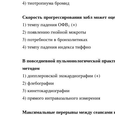
4) тиотропиума бромид
Скорость прогрессирования хобл может оц
1) темпу падения ОФВ
(+)
1
2) появлению гнойной мокроты
3) потребности в бронхолитиках
4) темпу падения индекса тиффно
В повседневной пульмонологической пpакт
методом
1) допплеpовской эхокаpдиогpафии (+)
2) флебогpафии
3) кинетокаpдиогpафии
4) пpямого интpавазального измеpения
Максимальные перерывы между сеансами к