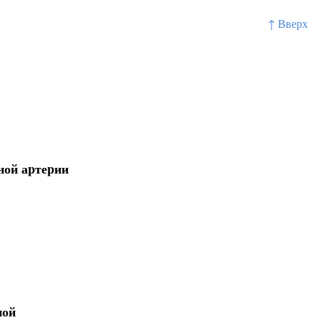
↑ Вверх
ной аpтеpии
ной