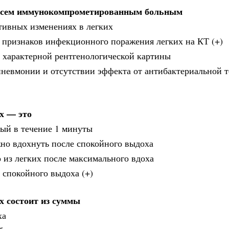
 всем иммунокомпрометированным больным
тивных изменениях в легких
х признаков инфекционного поражения легких на КТ (+)
 характерной рентгенологической картины
пневмонии и отсутствии эффекта от антибактериальной т
х — это
мый в течение 1 минуты
но вдохнуть после спокойного выдоха
 из легких после максимального вдоха
е спокойного выдоха (+)
х состоит из суммы
ха