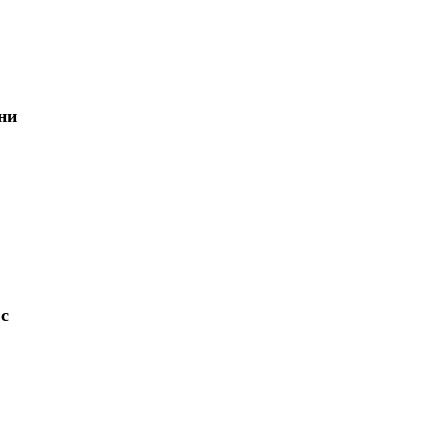
ни
 с