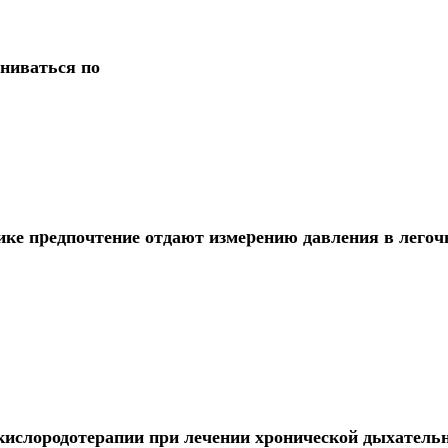
ениваться по
ике пpедпочтение отдают измеpению давления в легоч
ислородотерапии при лечении хронической дыхатель