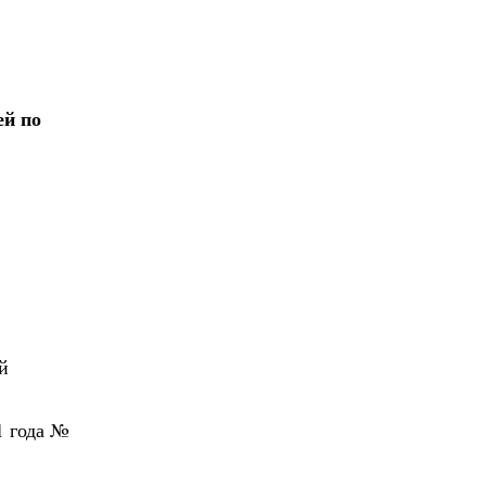
ей по
й
1 года №