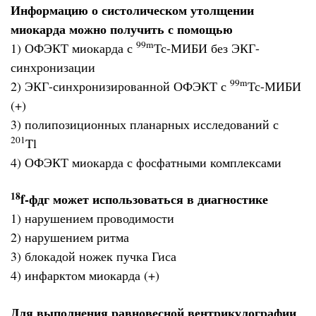
Информацию о систолическом утолщении
миокарда можно получить с помощью
99m
1) ОФЭКТ миокарда с
Тс-МИБИ без ЭКГ-
синхронизации
99m
2) ЭКГ-синхронизированной ОФЭКТ с
Тс-МИБИ
(+)
3) полипозиционных планарных исследований с
201
Tl
4) ОФЭКТ миокарда с фосфатными комплексами
18
f-фдг может использоваться в диагностике
1) нарушением проводимости
2) нарушением ритма
3) блокадой ножек пучка Гиса
4) инфарктом миокарда (+)
Для выполнения равновесной вентрикулографии