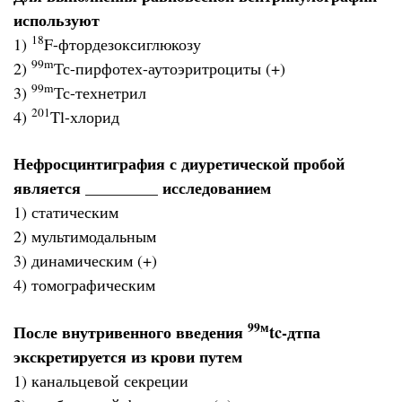
используют
18
1)
F-фтордезоксиглюкозу
99m
2)
Тс-пирфотех-аутоэритроциты (+)
99m
3)
Тс-технетрил
201
4)
Tl-хлорид
Нефросцинтиграфия с диуретической пробой
является _________ исследованием
1) статическим
2) мультимодальным
3) динамическим (+)
4) томографическим
99м
После внутривенного введения
tc-дтпа
экскретируется из крови путем
1) канальцевой секреции