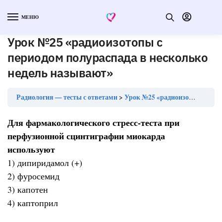
МЕНЮ
Урок №25 «радиоизотопы с
периодом полураспада в несколько
недель называют»
Радиология — тесты с ответами
Урок №25 «радиоизотопы с периодом полураспада в несколько недель называют»
Для фармакологического стресс-теста при
перфузионной сцинтиграфии миокарда
используют
1) дипиридамол (+)
2) фуросемид
3) капотен
4) каптоприл