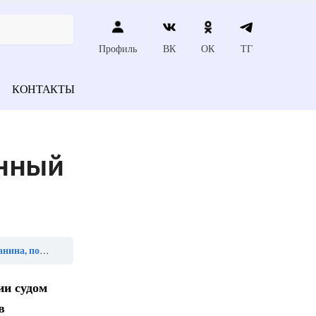
Профиль
ВК
ОК
ТГ
КОНТАКТЫ
енный
твенный орган»
ии судом
в