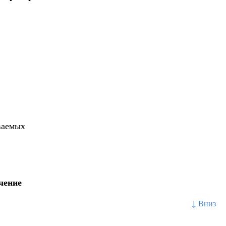
ваемых
чение
↓ Вниз