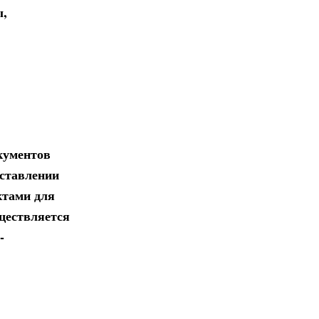
ы,
кументов
оставлении
ктами для
уществляется
-