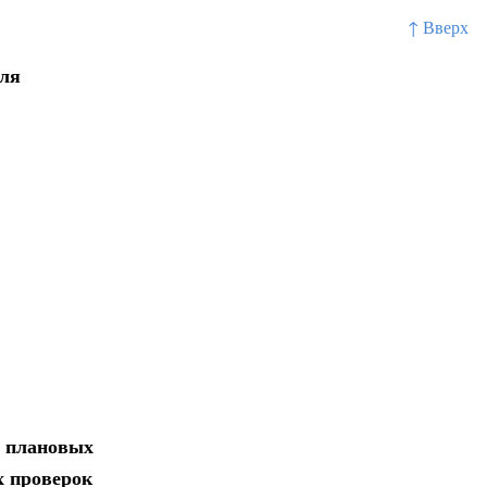
↑ Вверх
еля
я плановых
х проверок