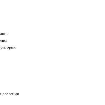
ания,
ения
рритории
 населения