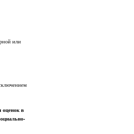
ерной или
исключением
 оценок в
социально-