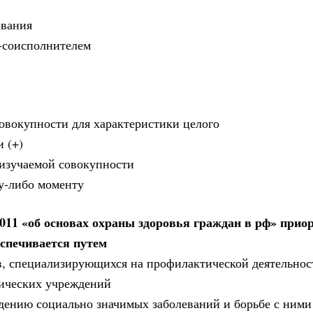
ования
й-соисполнителем
овокупности для характеристики целого
 (+)
 изучаемой совокупности
у-либо моменту
.2011 «об основах охраны здоровья граждан в рф» прио
спечивается путем
в, специализирующихся на профилактической деятельнос
тических учреждений
дению социально значимых заболеваний и борьбе с ними 