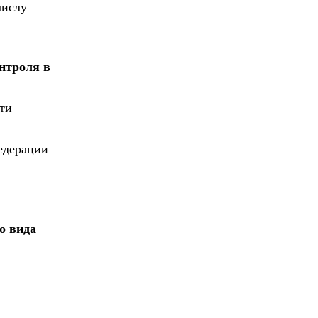
числу
нтроля в
ти
едерации
о вида