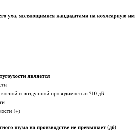
его уха, являющимися кандидатами на кохлеарную и
тугоухости является
сти
у косной и воздушной проводимостью ?10 дБ
ти
ости (+)
ного шума на производстве не превышает (дб)