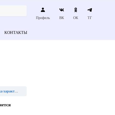
Профиль
ВК
ОК
ТГ
КОНТАКТЫ
рактерно»
яется