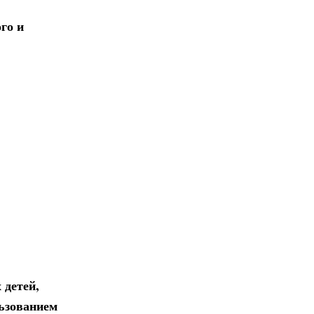
го и
 детей,
льзованием