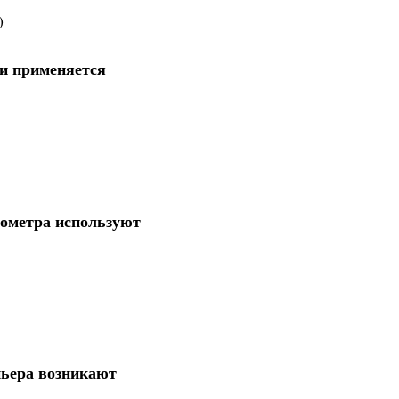
)
ии применяется
иометра используют
ньера возникают