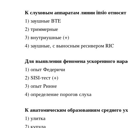
К слуховым аппаратам линии insio относят
1) заушные BTE
2) триммерные
3) внутриушные (+)
4) заушные, с выносным ресивером RIC
Для выявления феномена ускоренного нара
1) опыт Федеричи
2) SISI-тест (+)
3) опыт Ринне
4) определение порогов слуха
К анатомическим образованиям среднего ух
1) улитка
2) купула