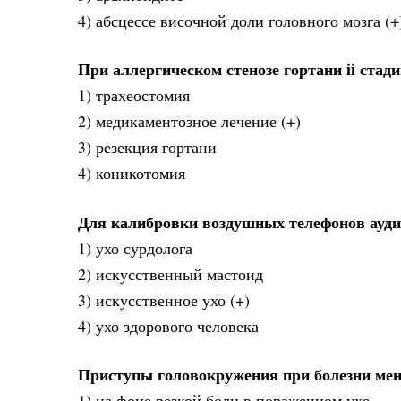
4) абсцессе височной доли головного мозга (+
При аллергическом стенозе гортани ii стад
1) трахеостомия
2) медикаментозное лечение (+)
3) резекция гортани
4) коникотомия
Для калибровки воздушных телефонов ауд
1) ухо сурдолога
2) искусственный мастоид
3) искусственное ухо (+)
4) ухо здорового человека
Приступы головокружения при болезни ме
1) на фоне резкой боли в пораженном ухе