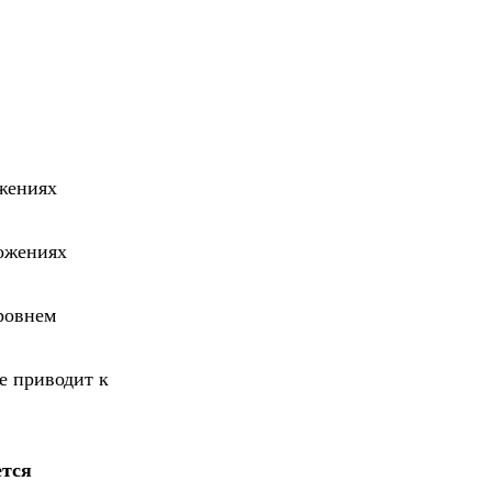
ожениях
ложениях
ровнем
е приводит к
ется