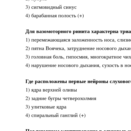
3) сигмовидный синус
4) барабанная полость (+)
Для вазомоторного ринита характерна три
1) перемежающаяся заложенность носа, слизи
2) пятна Воячека, затруднение носового дыха
3) головная боль, гипосмия, многократное чи
4) нарушение носового дыхания, сухость в но
Где расположены первые нейроны слуховог
1) ядра верхней оливы
2) задние бугры четверохолмия
3) улитковые ядра
4) спиральный ганглий (+)
Под термином клиппирование в слуховых 