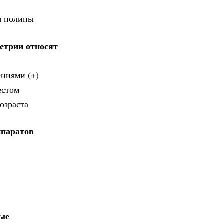
ся полипы
етрии относят
ениями (+)
естом
озраста
ппаратов
ые