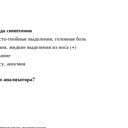
ада симптомов
сто-гнойные выделения, головная боль
ния, жидкие выделения из носа (+)
хание
су, аносмия
о анализатора?
аппаратах понимают