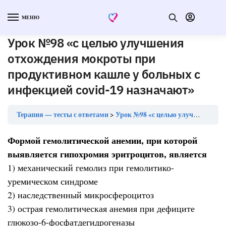
МЕНЮ
Урок №98 «с целью улучшения
отхождения мокроты при
продуктивном кашле у больных с
инфекцией covid-19 назначают»
Терапия — тесты с ответами
Урок №98 «с целью улучшения отхождения мокроты при продуктивном кашле у больных с инфекцией covid-19 назначают»
Формой гемолитической анемии, при которой
выявляется гипохромия эритроцитов, является
1) механический гемолиз при гемолитико-
уремическом синдроме
2) наследственный микросфероцитоз
3) острая гемолитическая анемия при дефиците
глюкозо-6-фосфатдегидрогеназы