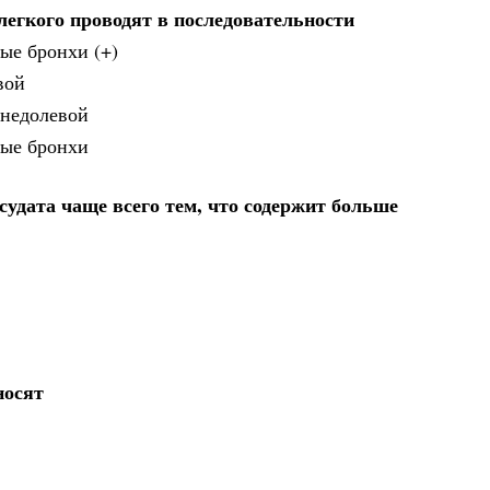
легкого проводят в последовательности
ные бронхи (+)
вой
хнедолевой
ные бронхи
судата чаще всего тем, что содержит больше
носят