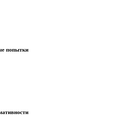
ые попытки
рмативности