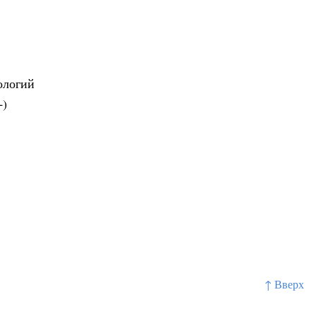
ологий
+)
↑ Вверх