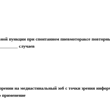
ьной пункции при спонтанном пневмотораксе повторн
________ случаев
зрении на медиастинальный зоб с точки зрения инфо
о применение