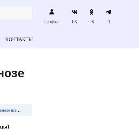
Профиль
ВК
ОК
ТГ
КОНТАКТЫ
нозе
ают в себя»
ицы)