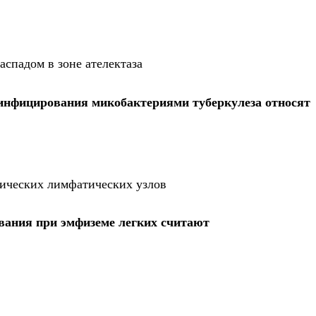
распадом в зоне ателектаза
инфицирования микобактериями туберкулеза относят
ических лимфатических узлов
вания при эмфиземе легких считают