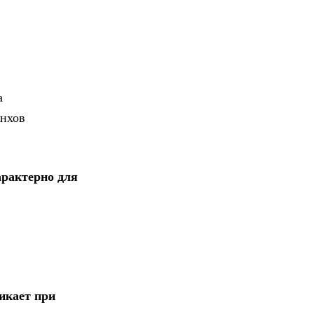
а
онхов
арактерно для
икает при