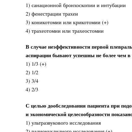
1) санационной бронхоскопии и интубации
2) фенестрации трахеи
3) коникотомии или крикотомии (+)
4) трахеотомии или трахеостомии
В случае неэффективности первой плеврал
аспирации бывают успешны не более чем в 
1) 1/3 (+)
2) 1/2
3) 3/4
4) 2/3
С целью дообследования пациента при подо
и экономической целесообразности показан
1) ультразвукового исследования
2) радионуклидного исследования (+)