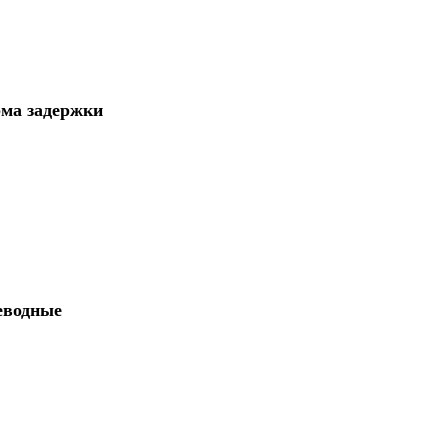
рма задержки
еводные