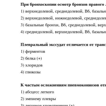
При бронхоскопии осмотр бронхов правого 
1) верхнедолевой, среднедолевой, В6, базаль
2) верхнедолевой, нижнедолевой, среднедоле
3) базальные бронхи, В6, среднедолевой, вер
4) среднедолевой, верхнедолевой, В6, базаль
Плевральный экссудат отличается от транс
1) ферментов
2) белка (+)
3) хлоридов
4) глюкозы
К частым осложнениям пневмокониозов от
1) абсцесс легкого
2) эмпиему плевры
3) легочное кровотечение (+)