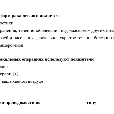
орм рака легкого является
ностики
ранения, течение заболевания под «масками» других ноз
ачей и населения, длительное скрытое течение болезни (
анцерогенов
ракальных операциях используют показатели
рови
крови (+)
 и выдыхаемом воздухе
и проводимости по ___________________ типу