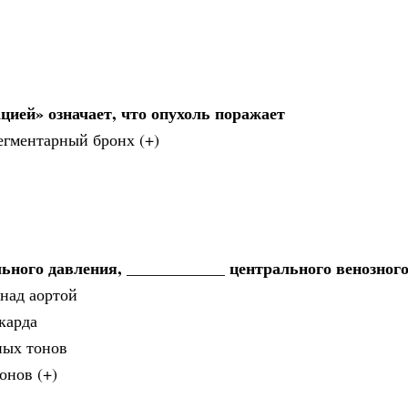
цией» означает, что опухоль поражает
егментарный бронх (+)
льного давления, ____________ центрального венозног
 над аортой
карда
ных тонов
онов (+)