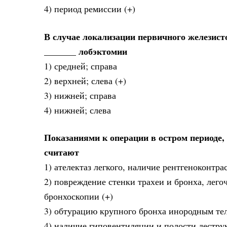
4) период ремиссии (+)
В случае локализации первичного железист
_______ лобэктомии
1) средней; справа
2) верхней; слева (+)
3) нижней; справа
4) нижней; слева
Показаниями к операции в остром периоде,
считают
1) ателектаз легкого, наличие рентгеноконтр
2) повреждение стенки трахеи и бронха, лего
бронхоскопии (+)
3) обтурацию крупного бронха инородным те
4) наличие гиповентиляции и полости дестру