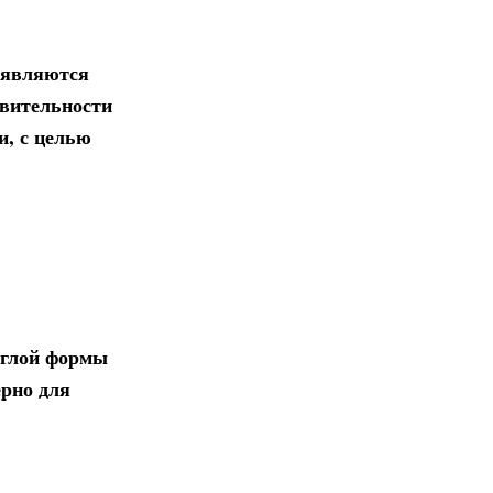
 являются
твительности
и, с целью
углой формы
ерно для