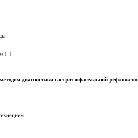
цы
и (+)
етодом диагностики гастроэзофагеальной рефлюксно
технецием