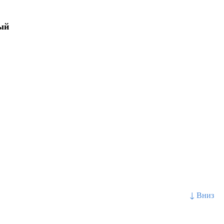
ый
↓ Вниз