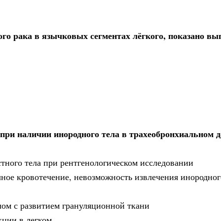
ого рака в язычковых сегментах лёгкого, показано вы
 при наличии инородного тела в трахеобронхиальном д
астного тела при рентгенологическом исследовании
чное кровотечение, невозможность извлечения инородног
лом с развитием грануляционной ткани
кции в легком