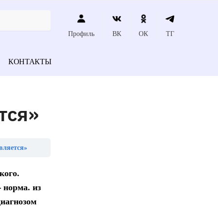
Профиль
ВК
ОК
ТГ
КОНТАКТЫ
тся»
вляется»
кого.
 норма. из
диагнозом