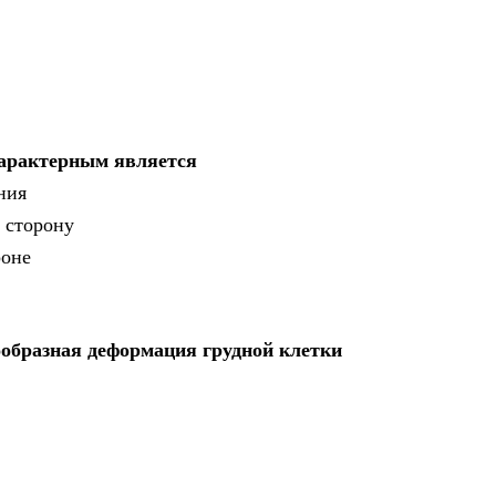
характерным является
ния
 сторону
роне
ообразная деформация грудной клетки