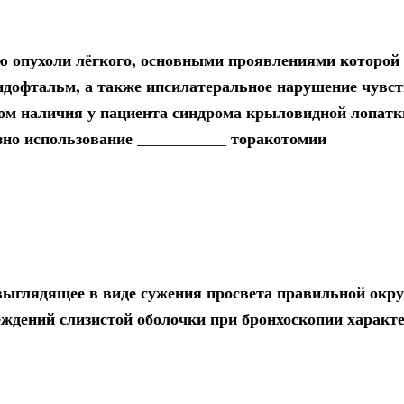
ю опухоли лёгкого, основными проявлениями которой
эндофтальм, а также ипсилатеральное нарушение чувс
том наличия у пациента синдрома крыловидной лопатк
зно использование ___________ торакотомии
 выглядящее в виде сужения просвета правильной окр
ждений слизистой оболочки при бронхоскопии характ