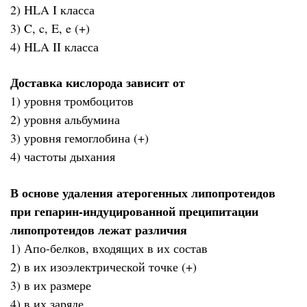
2) HLA I класса
3) C, c, E, e (+)
4) HLA II класса
Доставка кислорода зависит от
1) уровня тромбоцитов
2) уровня альбумина
3) уровня гемоглобина (+)
4) частоты дыхания
В основе удаления атерогенных липопротеидов
при гепарин-индуцированной преципитации
липопротеидов лежат различия
1) Апо-белков, входящих в их состав
2) в их изоэлектрической точке (+)
3) в их размере
4) в их заряде