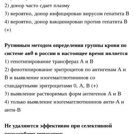
2) донор часто сдает плазму
3) вероятно, донор инфицирован вирусом гепатита В
4) вероятно, донор вакцинирован против гепатита В
(+)
Рутинным методом определения группы крови по
системе ав0 в россии в настоящее время является
1) генотипирование трансфераз А и В
2) фенотипирование эритроцитов по антигенам А и
В и выявление изогемагглютининов со
стандартными эритроцитами 0, А, В (+)
3) выявление растворимых форм антигенов А и В
4) только выявление изогемагглютининов анти-А и
анти-В
Не удаляются эффективно при селективной
гемосорбции цитокинов