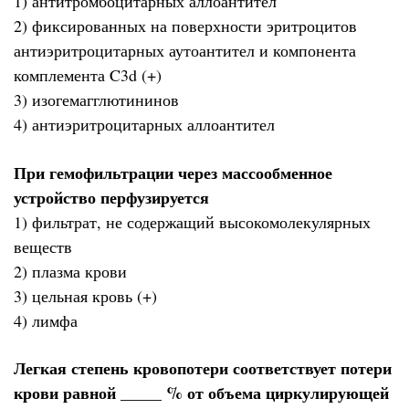
1) антитромбоцитарных аллоантител
2) фиксированных на поверхности эритроцитов
антиэритроцитарных аутоантител и компонента
комплемента C3d (+)
3) изогемагглютининов
4) антиэритроцитарных аллоантител
При гемофильтрации через массообменное
устройство перфузируется
1) фильтрат, не содержащий высокомолекулярных
веществ
2) плазма крови
3) цельная кровь (+)
4) лимфа
Легкая степень кровопотери соответствует потери
крови равной _____ % от объема циркулирующей