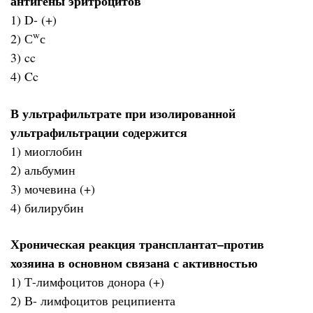
антигены эритроцитов
1) D- (+)
w
2) С
с
3) cc
4) Cc
В ультрафильтрате при изолированной
ультрафильтрации содержится
1) миоглобин
2) альбумин
3) мочевина (+)
4) билирубин
Хроническая реакция трансплантат–против
хозяина в основном связанa с активностью
1) Т-лимфоцитов донора (+)
2) В- лимфоцитов реципиента