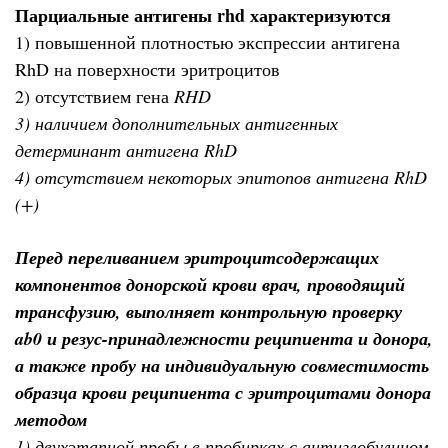
Парциальные антигены rhd характеризуются
1) повышенной плотностью экспрессии антигена
RhD на поверхности эритроцитов
2) отсутствием гена
RHD
3) наличием дополнительных антигенных
детерминант антигена RhD
4) отсутствием некоторых эпитопов антигена RhD
(+)
Перед переливанием эритроцитсодержащих
компонентов донорской крови врач, проводящий
трансфузию, выполняет контрольную проверку
ab0 и резус-принадлежности реципиента и донора,
а также пробу на индивидуальную совместимость
образца крови реципиента с эритроцитами донора
методом
1) двухэтапной пробы в пробирках с антиглобулином