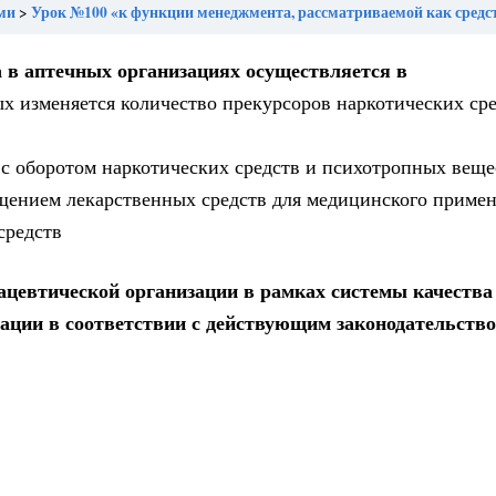
ми
Урок №100 «к функции менеджмента, рассматриваемой как средство, с помощью которого фармацевтическая организация может приспособиться к изменяющимся условиям в
 в аптечных организациях осуществляется в
ых изменяется количество прекурсоров наркотических сре
 с оборотом наркотических средств и психотропных веще
ащением лекарственных средств для медицинского приме
средств
ацевтической организации в рамках системы качества
мации в соответствии с действующим законодательств