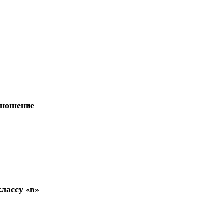
тношение
лассу «в»