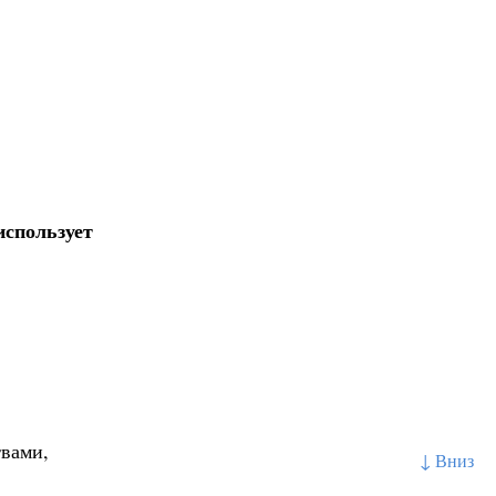
использует
твами,
↓ Вниз