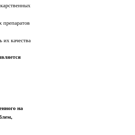
екарственных
х препаратов
ь их качества
является
енного на
блем,