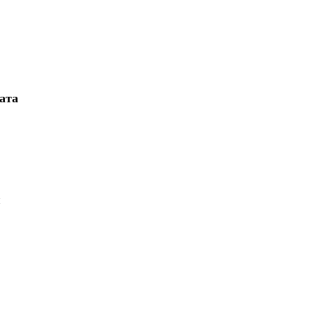
ата
й