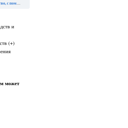
нешней среды, относят»
дств и
ств (+)
нения
ом может