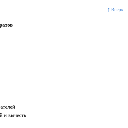
↑ Вверх
аратов
зателей
ей и вычесть