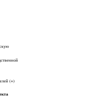
ескую
дственной
елей (+)
екта