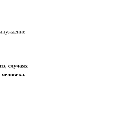
ринуждение
тв, случаях
 человека,