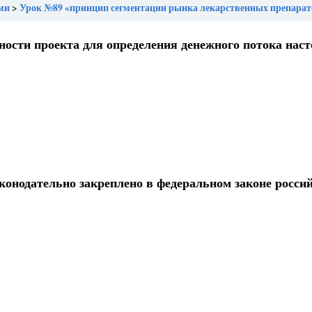
ми
Урок №89 «принцип сегментации рынка лекарственных препаратов, основой которого является распределение потребителей на группы в зависимости от пола и
ности проекта для определения денежного потока нас
конодательно закреплено в федеральном законе росси