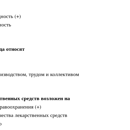
ность (+)
ность
да относят
оизводством, трудом и коллективом
твенных средств возложен на
равоохранения (+)
чества лекарственных средств
ю