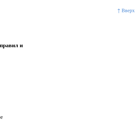
↑ Вверх
правил и
ее