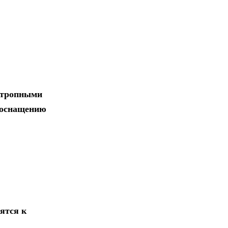
отропными
о оснащению
ятся к