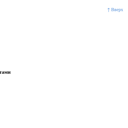
↑ Вверх
тами