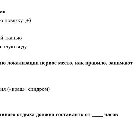
мо
 повязку (+)
ой тканью
теплую воду
по локализации первое место, как правило, занимают
ния («краш» синдром)
вного отдыха должна составлять от ____ часов