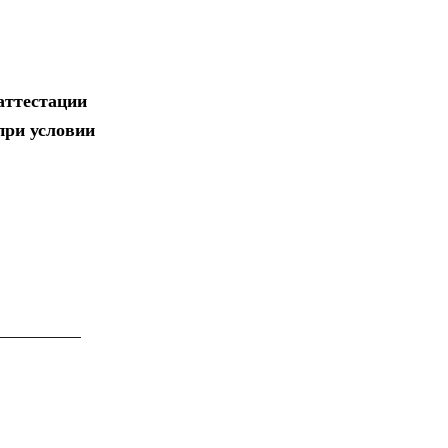
аттестации
при условии
_________