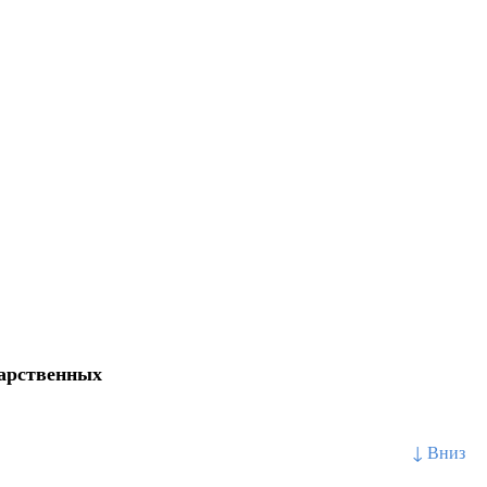
карственных
↓ Вниз