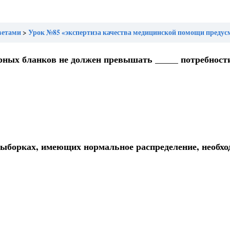
ветами
Урок №85 «экспертиза качества медицинской помощи предусматривает оценку своевременности оказания медицинской помощи, правильности выбора методов профилактики, диагностики,
урных бланков не должен превышать _____ потребност
выборках, имеющих нормальное распределение, необхо