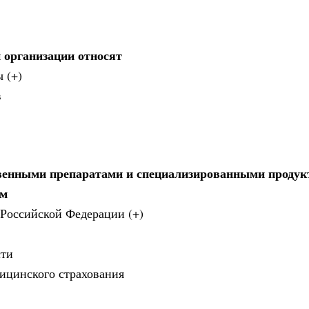
 организации относят
 (+)
в
твенными препаратами и специализированными продук
ям
 Российской Федерации (+)
сти
дицинского страхования