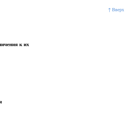
↑ Вверх
ничения к их
я