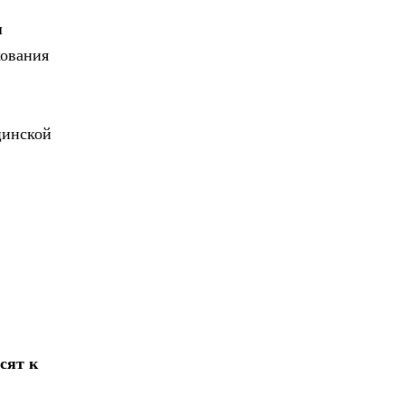
я
хования
цинской
сят к