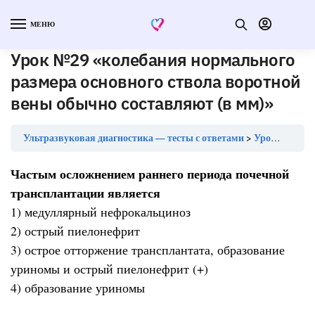
МЕНЮ
Урок №29 «колебания нормального
размера основного ствола воротной
вены обычно составляют (в мм)»
Ультразвуковая диагностика — тесты с ответами
Урок №29 «колебания нормального размера основного ствола воротной вены обычно составляют (в мм)»
Частым осложнением раннего периода почечной
трансплантации является
1) медуллярный нефрокальциноз
2) острый пиелонефрит
3) острое отторжение трансплантата, образование
уриномы и острый пиелонефрит (+)
4) образование уриномы