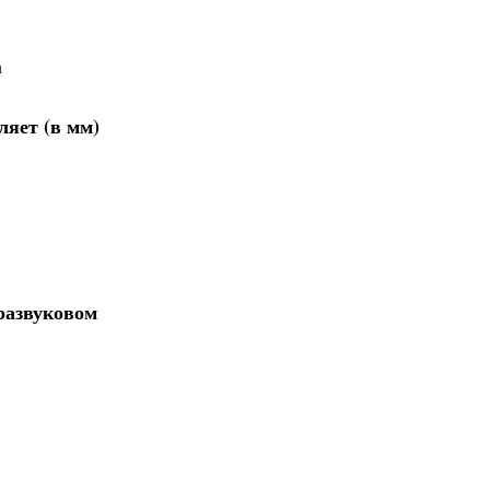
а
яет (в мм)
развуковом