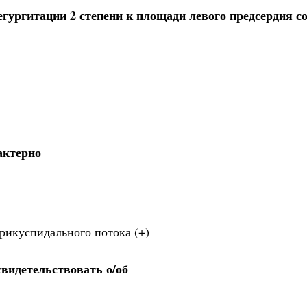
ургитации 2 степени к площади левого предсердия со
актерно
рикуспидального потока (+)
видетельствовать о/об