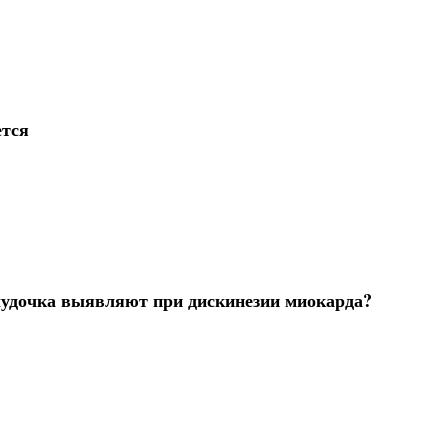
ется
лудочка выявляют при дискинезии миокарда?