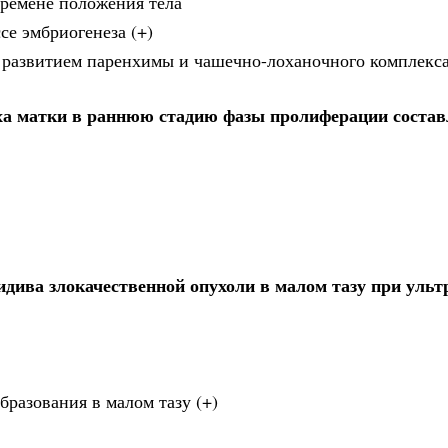
еремене положения тела
се эмбриогенеза (+)
 развитием паренхимы и чашечно-лоханочного комплекс
а матки в раннюю стадию фазы пролиферации составл
дива злокачественной опухоли в малом тазу при ульт
разования в малом тазу (+)