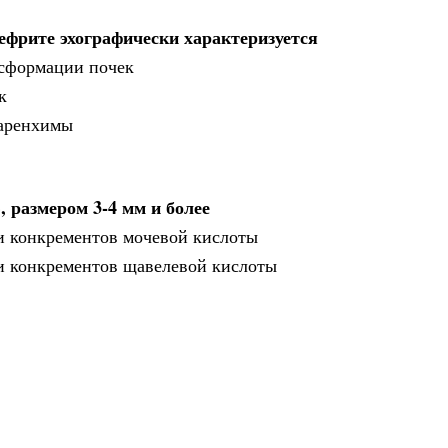
ефрите эхографически характеризуется
нсформации почек
к
паренхимы
 размером 3-4 мм и более
ии конкрементов мочевой кислоты
ии конкрементов щавелевой кислоты