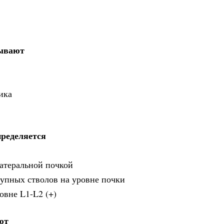
зывают
ика
пределяется
атеральной почкой
рупных стволов на уровне почки
овне L1-L2 (+)
ют