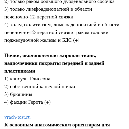
2) только раком большого дуоденального сосочка
3) только лимфоаденопатией в области
печеночно-12-перстной связки
4) холедохолитиазом, лимфоаденопатией в области
печеночно-12-перстной связки, раком головки
поджелудочной железы и БДС (+)
Почки, околопочечная жировая ткань,
надпочечники покрыты передней и задней
пластинками
1) капсулы Глиссона
2) собственной капсулой почки
3) брюшины
4) фасции Герота (+)
vrach-test.ru
К основным анатомическим ориентирам для