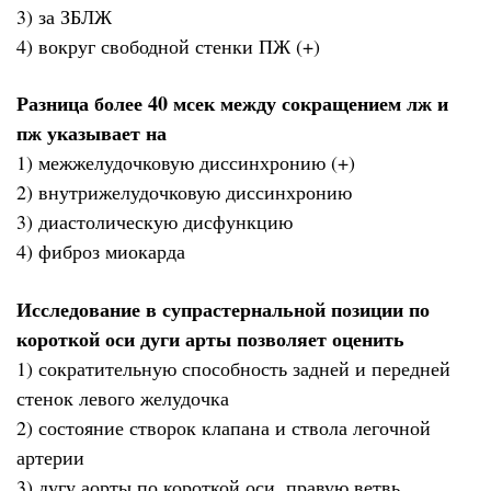
3) за ЗБЛЖ
4) вокруг свободной стенки ПЖ (+)
Разница более 40 мсек между сокращением лж и
пж указывает на
1) межжелудочковую диссинхронию (+)
2) внутрижелудочковую диссинхронию
3) диастолическую дисфункцию
4) фиброз миокарда
Исследование в супрастернальной позиции по
короткой оси дуги арты позволяет оценить
1) сократительную способность задней и передней
стенок левого желудочка
2) состояние створок клапана и ствола легочной
артерии
3) дугу аорты по короткой оси, правую ветвь